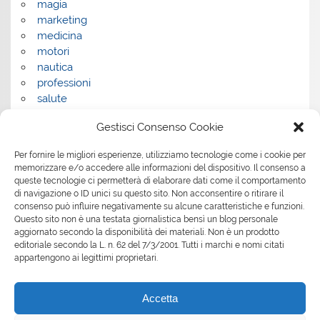
magia
marketing
medicina
motori
nautica
professioni
salute
salute e benessere
Gestisci Consenso Cookie
servizi
servizi per la casa
Per fornire le migliori esperienze, utilizziamo tecnologie come i cookie per
servizi per le aziende
memorizzare e/o accedere alle informazioni del dispositivo. Il consenso a
shopping
queste tecnologie ci permetterà di elaborare dati come il comportamento
sport
di navigazione o ID unici su questo sito. Non acconsentire o ritirare il
consenso può influire negativamente su alcune caratteristiche e funzioni.
Tech
Questo sito non è una testata giornalistica bensì un blog personale
tecnologia
aggiornato secondo la disponibilità dei materiali. Non è un prodotto
travel
editoriale secondo la L. n. 62 del 7/3/2001. Tutti i marchi e nomi citati
Uncategorized
appartengono ai legittimi proprietari.
viaggi
web
Accetta
web marketing
wedding