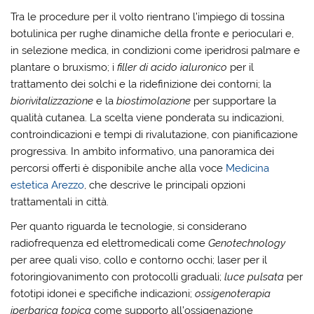
Tra le procedure per il volto rientrano l’impiego di tossina
botulinica per rughe dinamiche della fronte e perioculari e,
in selezione medica, in condizioni come iperidrosi palmare e
plantare o bruxismo; i
filler di acido ialuronico
per il
trattamento dei solchi e la ridefinizione dei contorni; la
biorivitalizzazione
e la
biostimolazione
per supportare la
qualità cutanea. La scelta viene ponderata su indicazioni,
controindicazioni e tempi di rivalutazione, con pianificazione
progressiva. In ambito informativo, una panoramica dei
percorsi offerti è disponibile anche alla voce
Medicina
estetica Arezzo
, che descrive le principali opzioni
trattamentali in città.
Per quanto riguarda le tecnologie, si considerano
radiofrequenza ed elettromedicali come
Genotechnology
per aree quali viso, collo e contorno occhi; laser per il
fotoringiovanimento con protocolli graduali;
luce pulsata
per
fototipi idonei e specifiche indicazioni;
ossigenoterapia
iperbarica topica
come supporto all’ossigenazione