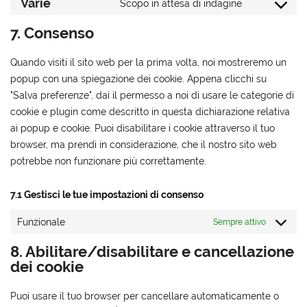
to
Varie
Scopo in attesa di indagine
Consent
service
to
7. Consenso
wordpress
service
varie
Quando visiti il sito web per la prima volta, noi mostreremo un
popup con una spiegazione dei cookie. Appena clicchi su
"Salva preferenze", dai il permesso a noi di usare le categorie di
cookie e plugin come descritto in questa dichiarazione relativa
ai popup e cookie. Puoi disabilitare i cookie attraverso il tuo
browser, ma prendi in considerazione, che il nostro sito web
potrebbe non funzionare più correttamente.
7.1 Gestisci le tue impostazioni di consenso
Funzionale
Sempre attivo
8. Abilitare/disabilitare e cancellazione
dei cookie
Puoi usare il tuo browser per cancellare automaticamente o