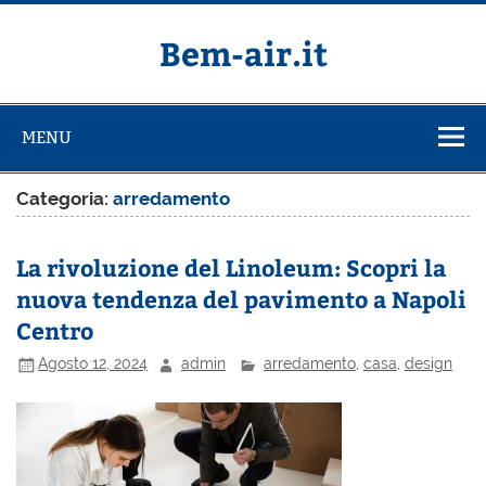
Salta
al
contenuto
Bem-air.it
MENU
Categoria:
arredamento
La rivoluzione del Linoleum: Scopri la
nuova tendenza del pavimento a Napoli
Centro
Agosto 12, 2024
admin
arredamento
,
casa
,
design