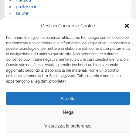
nautica
professioni
salute
salute e benessere
Gestisci Consenso Cookie
servizi
servizi per la casa
Per fornire le migliori esperienze, utilizziamo tecnologie come i cookie per
servizi per le aziende
memorizzare e/o accedere alle informazioni del dispositivo. Il consenso a
shopping
queste tecnologie ci permetterà di elaborare dati come il comportamento
sport
di navigazione o ID unici su questo sito. Non acconsentire o ritirare il
consenso può influire negativamente su alcune caratteristiche e funzioni.
Tech
Questo sito non è una testata giornalistica bensì un blog personale
tecnologia
aggiornato secondo la disponibilità dei materiali. Non è un prodotto
travel
editoriale secondo la L. n. 62 del 7/3/2001. Tutti i marchi e nomi citati
Uncategorized
appartengono ai legittimi proprietari.
viaggi
web
Accetta
web marketing
wedding
Nega
Visualizza le preferenze