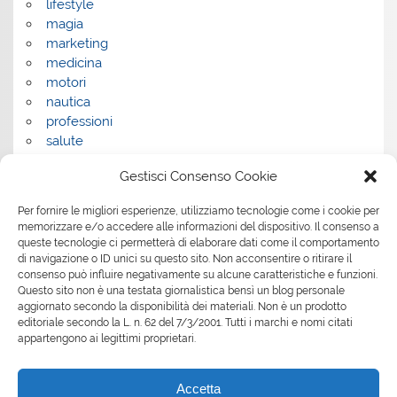
lifestyle
magia
marketing
medicina
motori
nautica
professioni
salute
salute e benessere
Gestisci Consenso Cookie
servizi
servizi per la casa
Per fornire le migliori esperienze, utilizziamo tecnologie come i cookie per
servizi per le aziende
memorizzare e/o accedere alle informazioni del dispositivo. Il consenso a
shopping
queste tecnologie ci permetterà di elaborare dati come il comportamento
sport
di navigazione o ID unici su questo sito. Non acconsentire o ritirare il
consenso può influire negativamente su alcune caratteristiche e funzioni.
Tech
Questo sito non è una testata giornalistica bensì un blog personale
tecnologia
aggiornato secondo la disponibilità dei materiali. Non è un prodotto
travel
editoriale secondo la L. n. 62 del 7/3/2001. Tutti i marchi e nomi citati
Uncategorized
appartengono ai legittimi proprietari.
viaggi
web
Accetta
web marketing