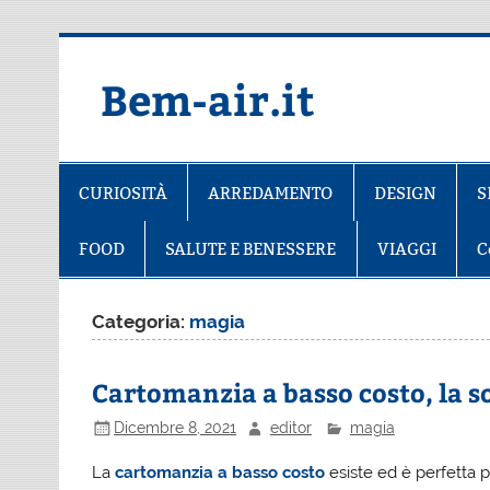
Salta
al
contenuto
Bem-air.it
CURIOSITÀ
ARREDAMENTO
DESIGN
S
FOOD
SALUTE E BENESSERE
VIAGGI
C
Categoria:
magia
Cartomanzia a basso costo, la s
Dicembre 8, 2021
editor
magia
La
cartomanzia a basso costo
esiste ed è perfetta 