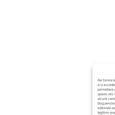
Per fornire 
e/o accedere
permetterà d
questo sito.
alcune carat
blog persona
editoriale s
legittimi pro