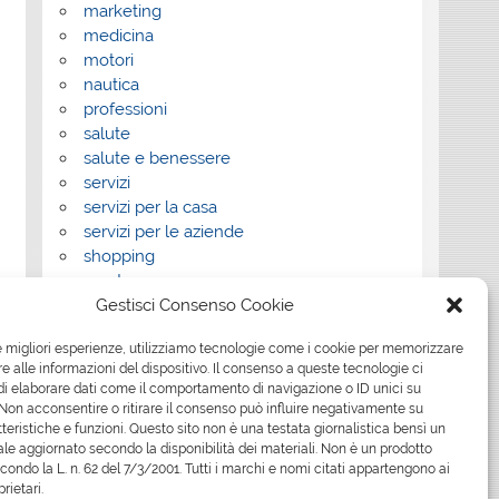
marketing
medicina
motori
nautica
professioni
salute
salute e benessere
servizi
servizi per la casa
servizi per le aziende
shopping
sport
Gestisci Consenso Cookie
Tech
tecnologia
le migliori esperienze, utilizziamo tecnologie come i cookie per memorizzare
travel
 alle informazioni del dispositivo. Il consenso a queste tecnologie ci
Uncategorized
i elaborare dati come il comportamento di navigazione o ID unici su
viaggi
 Non acconsentire o ritirare il consenso può influire negativamente su
web
teristiche e funzioni. Questo sito non è una testata giornalistica bensì un
le aggiornato secondo la disponibilità dei materiali. Non è un prodotto
web marketing
econdo la L. n. 62 del 7/3/2001. Tutti i marchi e nomi citati appartengono ai
wedding
prietari.