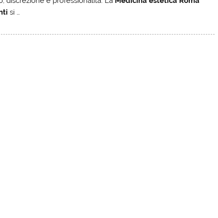
o, discrezione e professionalità. La
Medicina estetica Roma
nti
si …