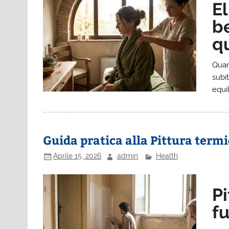
E
b
qu
Quan
subi
equil
Guida pratica alla Pittura termi
Aprile 15, 2026
admin
Health
P
f