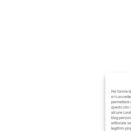
Per fornire 
e/o accedere
permetterà d
questo sito.
alcune carat
blog persona
editoriale s
legittimi pro