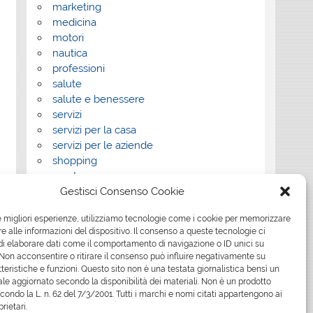
marketing
medicina
motori
nautica
professioni
salute
salute e benessere
servizi
servizi per la casa
servizi per le aziende
shopping
sport
Gestisci Consenso Cookie
Tech
tecnologia
le migliori esperienze, utilizziamo tecnologie come i cookie per memorizzare
travel
 alle informazioni del dispositivo. Il consenso a queste tecnologie ci
Uncategorized
i elaborare dati come il comportamento di navigazione o ID unici su
viaggi
 Non acconsentire o ritirare il consenso può influire negativamente su
web
teristiche e funzioni. Questo sito non è una testata giornalistica bensì un
le aggiornato secondo la disponibilità dei materiali. Non è un prodotto
web marketing
econdo la L. n. 62 del 7/3/2001. Tutti i marchi e nomi citati appartengono ai
wedding
prietari.