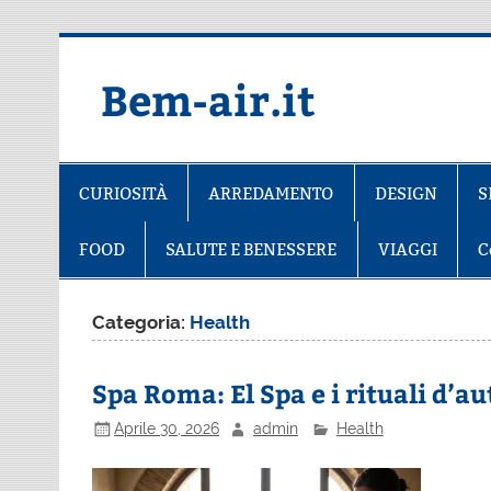
Salta
al
contenuto
Bem-air.it
CURIOSITÀ
ARREDAMENTO
DESIGN
S
FOOD
SALUTE E BENESSERE
VIAGGI
C
Categoria:
Health
Spa Roma: El Spa e i rituali d’a
Aprile 30, 2026
admin
Health