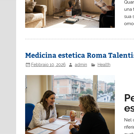
Quan
una f
sua 
omog
Medicina estetica Roma Talenti: 
Febbraio 10, 2026
admin
Health
P
es
Nel 
rife