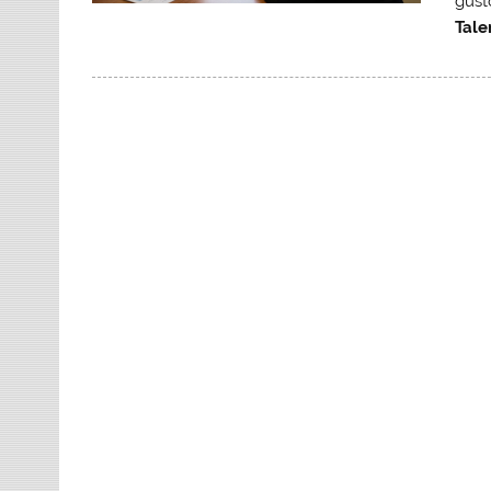
gust
Tale