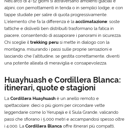
Nell’arco di 4–12 giorni si attraversano ambienti glaciali e
alpini, con pernottamenti in tenda o in semplici lodge, e con
tappe studiate per salire di quota progressivamente.
L’elemento che fa la differenza è la
acclimatazione
: soste
tattiche e dislivelli ben distribuiti trasformano la fatica in
piacere, consentendo di assaporare i panorami in sicurezza.
Chi sceglie il
trekking peru
si mette in dialogo con la
montagna, misurando i passi sulle proprie sensazioni e
lasciando che l’altitudine, se gestita correttamente, diventi
una potente alleata di meraviglia e consapevolezza.
Huayhuash e Cordillera Blanca:
itinerari, quote e stagioni
La
Cordillera Huayhuash
è un anello remoto e
spettacolare: dieci o più giorni per circondare vette
leggendarie come lo Yerupajá e il Siula Grande, valicando
passi che sfiorano i 5.000 metri e accampandosi spesso oltre
i 4.000. La
Cordillera Blanca
offre itinerari più compatti,