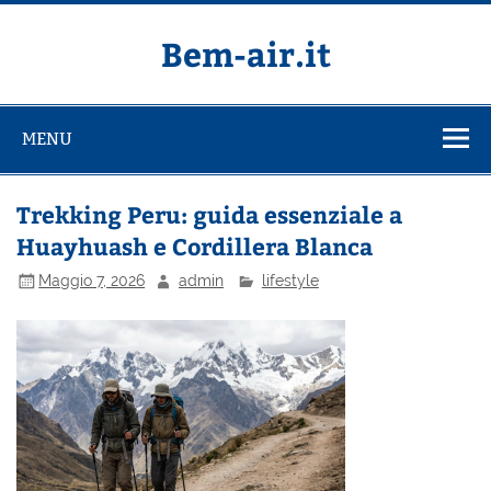
Salta
al
contenuto
Bem-air.it
MENU
Trekking Peru: guida essenziale a
Huayhuash e Cordillera Blanca
Maggio 7, 2026
admin
lifestyle