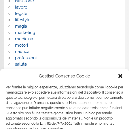
istruzione
lavoro
legale
lifestyle
magia
marketing
medicina
motori
nautica
professioni
salute
salute e benessere
Gestisci Consenso Cookie
servizi
servizi per la casa
Per fornire le migliori esperienze, utilizziamo tecnologie come i cookie per
servizi per le aziende
memorizzare e/o accedere alle informazioni del dispositivo. Il consenso a
shopping
queste tecnologie ci permetterà di elaborare dati come il comportamento
sport
di navigazione o ID unici su questo sito. Non acconsentire o ritirare il
Tech
consenso può influire negativamente su alcune caratteristiche e funzioni.
Questo sito non è una testata giornalistica bensì un blog personale
tecnologia
aggiornato secondo la disponibilità dei materiali. Non è un prodotto
travel
editoriale secondo la L. n. 62 del 7/3/2001. Tutti i marchi e nomi citati
Uncategorized
appartengono ai legittimi proprietari.