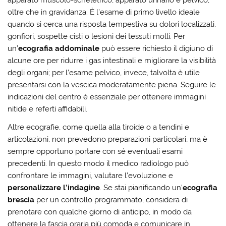
apparato muscolo-scheletrico, apparato urinario e pelvico,
oltre che in gravidanza. È l’esame di primo livello ideale
quando si cerca una risposta tempestiva su dolori localizzati,
gonfiori, sospette cisti o lesioni dei tessuti molli. Per
un’
ecografia addominale
può essere richiesto il digiuno di
alcune ore per ridurre i gas intestinali e migliorare la visibilità
degli organi; per l’esame pelvico, invece, talvolta è utile
presentarsi con la vescica moderatamente piena. Seguire le
indicazioni del centro è essenziale per ottenere immagini
nitide e referti affidabili.
Altre ecografie, come quella alla tiroide o a tendini e
articolazioni, non prevedono preparazioni particolari, ma è
sempre opportuno portare con sé eventuali esami
precedenti. In questo modo il medico radiologo può
confrontare le immagini, valutare l’evoluzione e
personalizzare l’indagine
. Se stai pianificando un’
ecografia
brescia
per un controllo programmato, considera di
prenotare con qualche giorno di anticipo, in modo da
ottenere la fascia oraria più comoda e comunicare in