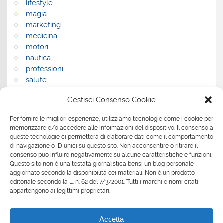
lifestyle
magia
marketing
medicina
motori
nautica
professioni
salute
salute e benessere
Gestisci Consenso Cookie
servizi
servizi per la casa
Per fornire le migliori esperienze, utilizziamo tecnologie come i cookie per
servizi per le aziende
memorizzare e/o accedere alle informazioni del dispositivo. Il consenso a
shopping
queste tecnologie ci permetterà di elaborare dati come il comportamento
sport
di navigazione o ID unici su questo sito. Non acconsentire o ritirare il
consenso può influire negativamente su alcune caratteristiche e funzioni.
Tech
Questo sito non è una testata giornalistica bensì un blog personale
tecnologia
aggiornato secondo la disponibilità dei materiali. Non è un prodotto
travel
editoriale secondo la L. n. 62 del 7/3/2001. Tutti i marchi e nomi citati
Uncategorized
appartengono ai legittimi proprietari.
viaggi
web
Accetta
web marketing