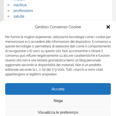
nautica
professioni
salute
salute e benessere
Gestisci Consenso Cookie
servizi
servizi per la casa
Per fornire le migliori esperienze, utilizziamo tecnologie come i cookie per
servizi per le aziende
memorizzare e/o accedere alle informazioni del dispositivo. Il consenso a
shopping
queste tecnologie ci permetterà di elaborare dati come il comportamento
sport
di navigazione o ID unici su questo sito. Non acconsentire o ritirare il
Tech
consenso può influire negativamente su alcune caratteristiche e funzioni.
Questo sito non è una testata giornalistica bensì un blog personale
tecnologia
aggiornato secondo la disponibilità dei materiali. Non è un prodotto
travel
editoriale secondo la L. n. 62 del 7/3/2001. Tutti i marchi e nomi citati
Uncategorized
appartengono ai legittimi proprietari.
viaggi
web
Accetta
web marketing
wedding
Nega
Visualizza le preferenze