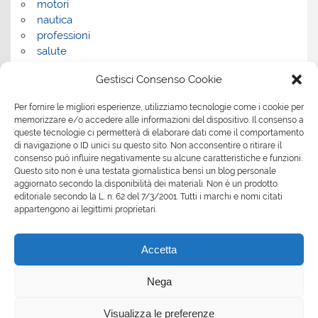
motori
nautica
professioni
salute
salute e benessere
Gestisci Consenso Cookie
servizi
servizi per la casa
Per fornire le migliori esperienze, utilizziamo tecnologie come i cookie per
servizi per le aziende
memorizzare e/o accedere alle informazioni del dispositivo. Il consenso a
shopping
queste tecnologie ci permetterà di elaborare dati come il comportamento
sport
di navigazione o ID unici su questo sito. Non acconsentire o ritirare il
consenso può influire negativamente su alcune caratteristiche e funzioni.
Tech
Questo sito non è una testata giornalistica bensì un blog personale
tecnologia
aggiornato secondo la disponibilità dei materiali. Non è un prodotto
travel
editoriale secondo la L. n. 62 del 7/3/2001. Tutti i marchi e nomi citati
Uncategorized
appartengono ai legittimi proprietari.
viaggi
web
Accetta
web marketing
wedding
Nega
Visualizza le preferenze