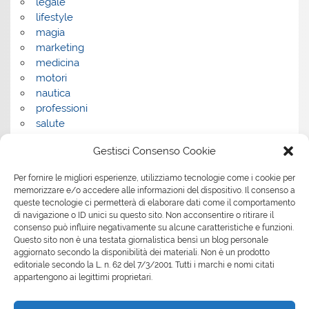
legale
lifestyle
magia
marketing
medicina
motori
nautica
professioni
salute
salute e benessere
Gestisci Consenso Cookie
servizi
servizi per la casa
Per fornire le migliori esperienze, utilizziamo tecnologie come i cookie per
servizi per le aziende
memorizzare e/o accedere alle informazioni del dispositivo. Il consenso a
shopping
queste tecnologie ci permetterà di elaborare dati come il comportamento
sport
di navigazione o ID unici su questo sito. Non acconsentire o ritirare il
consenso può influire negativamente su alcune caratteristiche e funzioni.
Tech
Questo sito non è una testata giornalistica bensì un blog personale
tecnologia
aggiornato secondo la disponibilità dei materiali. Non è un prodotto
travel
editoriale secondo la L. n. 62 del 7/3/2001. Tutti i marchi e nomi citati
Uncategorized
appartengono ai legittimi proprietari.
viaggi
web