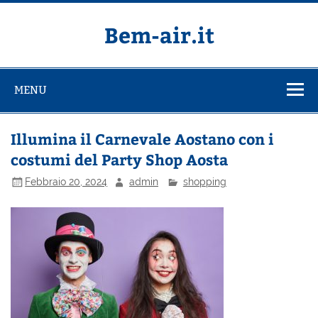
Salta
al
contenuto
Bem-air.it
MENU
Illumina il Carnevale Aostano con i
costumi del Party Shop Aosta
Febbraio 20, 2024
admin
shopping