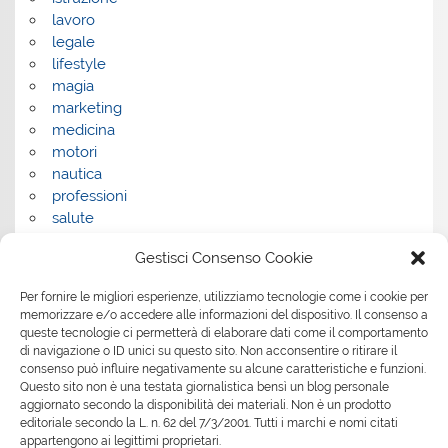
lavoro
legale
lifestyle
magia
marketing
medicina
motori
nautica
professioni
salute
salute e benessere
Gestisci Consenso Cookie
servizi
servizi per la casa
Per fornire le migliori esperienze, utilizziamo tecnologie come i cookie per
servizi per le aziende
memorizzare e/o accedere alle informazioni del dispositivo. Il consenso a
shopping
queste tecnologie ci permetterà di elaborare dati come il comportamento
sport
di navigazione o ID unici su questo sito. Non acconsentire o ritirare il
consenso può influire negativamente su alcune caratteristiche e funzioni.
Tech
Questo sito non è una testata giornalistica bensì un blog personale
tecnologia
aggiornato secondo la disponibilità dei materiali. Non è un prodotto
travel
editoriale secondo la L. n. 62 del 7/3/2001. Tutti i marchi e nomi citati
Uncategorized
appartengono ai legittimi proprietari.