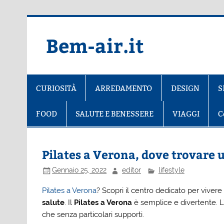
Salta
al
contenuto
Bem-air.it
CURIOSITÀ
ARREDAMENTO
DESIGN
S
FOOD
SALUTE E BENESSERE
VIAGGI
C
Pilates a Verona, dove trovare 
Gennaio 25, 2022
editor
lifestyle
Pilates a Verona
? Scopri il centro dedicato per viver
salute
. Il
Pilates a Verona
è semplice e divertente. L
che senza particolari supporti.