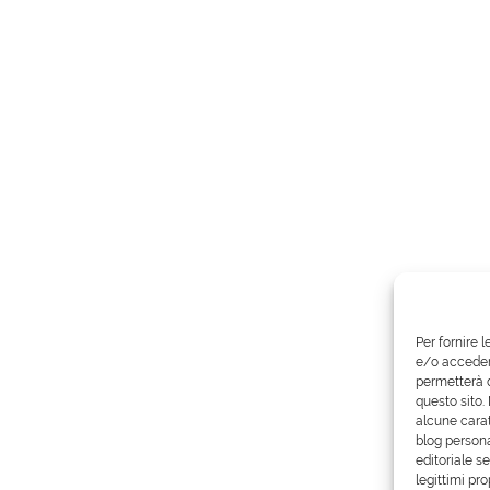
Per fornire 
e/o accedere
permetterà d
questo sito.
alcune carat
blog persona
editoriale s
legittimi pro