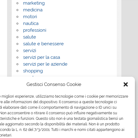
marketing
medicina
motori
nautica
professioni
salute
salute e benessere
servizi
servizi per la casa
servizi per le aziende
shopping
sport
Gestisci Consenso Cookie
Tech
tecnologia
le migliori esperienze, utilizziamo tecnologie come i cookie per memorizzare
travel
 alle informazioni del dispositivo. Il consenso a queste tecnologie ci
Uncategorized
i elaborare dati come il comportamento di navigazione o ID unici su
viaggi
 Non acconsentire o ritirare il consenso può influire negativamente su
web
teristiche e funzioni. Questo sito non è una testata giornalistica bensì un
le aggiornato secondo la disponibilità dei materiali. Non è un prodotto
web marketing
econdo la L. n. 62 del 7/3/2001. Tutti i marchi e nomi citati appartengono ai
wedding
prietari.