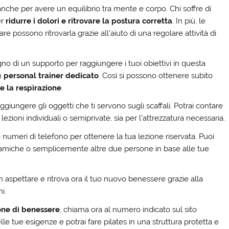
anche per avere un equilibrio tra mente e corpo. Chi soffre di
er
ridurre i dolori e ritrovare la postura corretta
. In più, le
possono ritrovarla grazie all’aiuto di una regolare attività di
ogno di un supporto per raggiungere i tuoi obiettivi in questa
un
personal trainer dedicato
. Così si possono ottenere subito
re la respirazione
.
aggiungere gli oggetti che ti servono sugli scaffali. Potrai contare
 lezioni individuali o semiprivate, sia per l’attrezzatura necessaria.
i i numeri di telefono per ottenere la tua lezione riservata. Puoi
 amiche o semplicemente altre due persone in base alle tue
n aspettare e ritrova ora il tuo nuovo benessere grazie alla
i.
ione di benessere
, chiama ora al numero indicato sul sito
lle tue esigenze e potrai fare pilates in una struttura protetta e