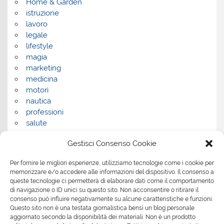
Home & Garden
istruzione
lavoro
legale
lifestyle
magia
marketing
medicina
motori
nautica
professioni
salute
salute e benessere
Gestisci Consenso Cookie
servizi
servizi per la casa
Per fornire le migliori esperienze, utilizziamo tecnologie come i cookie per
servizi per le aziende
memorizzare e/o accedere alle informazioni del dispositivo. Il consenso a
shopping
queste tecnologie ci permetterà di elaborare dati come il comportamento
sport
di navigazione o ID unici su questo sito. Non acconsentire o ritirare il
Tech
consenso può influire negativamente su alcune caratteristiche e funzioni.
Questo sito non è una testata giornalistica bensì un blog personale
tecnologia
aggiornato secondo la disponibilità dei materiali. Non è un prodotto
travel