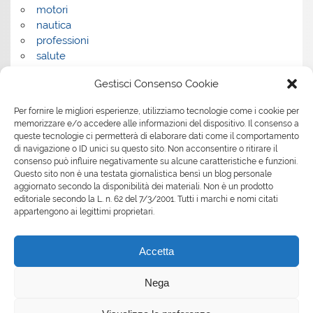
motori
nautica
professioni
salute
salute e benessere
Gestisci Consenso Cookie
servizi
servizi per la casa
Per fornire le migliori esperienze, utilizziamo tecnologie come i cookie per
servizi per le aziende
memorizzare e/o accedere alle informazioni del dispositivo. Il consenso a
shopping
queste tecnologie ci permetterà di elaborare dati come il comportamento
sport
di navigazione o ID unici su questo sito. Non acconsentire o ritirare il
consenso può influire negativamente su alcune caratteristiche e funzioni.
Tech
Questo sito non è una testata giornalistica bensì un blog personale
tecnologia
aggiornato secondo la disponibilità dei materiali. Non è un prodotto
travel
editoriale secondo la L. n. 62 del 7/3/2001. Tutti i marchi e nomi citati
Uncategorized
appartengono ai legittimi proprietari.
viaggi
web
Accetta
web marketing
wedding
Nega