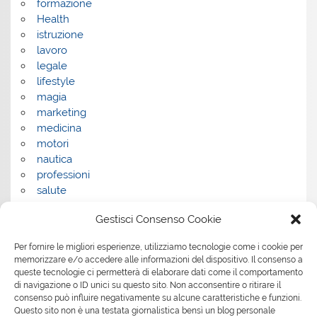
formazione
Health
istruzione
lavoro
legale
lifestyle
magia
marketing
medicina
motori
nautica
professioni
salute
salute e benessere
Gestisci Consenso Cookie
servizi
servizi per la casa
Per fornire le migliori esperienze, utilizziamo tecnologie come i cookie per
servizi per le aziende
memorizzare e/o accedere alle informazioni del dispositivo. Il consenso a
shopping
queste tecnologie ci permetterà di elaborare dati come il comportamento
sport
di navigazione o ID unici su questo sito. Non acconsentire o ritirare il
Tech
consenso può influire negativamente su alcune caratteristiche e funzioni.
Questo sito non è una testata giornalistica bensì un blog personale
tecnologia