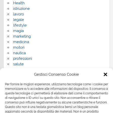
Health
istruzione
lavoro
legale
lifestyle
magia
marketing
medicina
motori
nautica
professioni
salute
salute e benessere
Gestisci Consenso Cookie
servizi
servizi per la casa
Per fornire le migliori esperienze, utilizziamo tecnologie come i cookie per
servizi per le aziende
memorizzare e/o accedere alle informazioni del dispositivo. Il consenso a
shopping
queste tecnologie ci permetterà di elaborare dati come il comportamento
sport
di navigazione o ID unici su questo sito. Non acconsentire o ritirare il
consenso può influire negativamente su alcune caratteristiche e funzioni.
Tech
Questo sito non è una testata giornalistica bensì un blog personale
tecnologia
aggiornato secondo la disponibilità dei materiali. Non è un prodotto