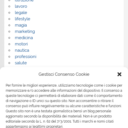
lavoro
legale
lifestyle
magia
marketing
medicina
motori
nautica
professioni
salute
salute e benessere
Gestisci Consenso Cookie
servizi
servizi per la casa
Per fornire le migliori esperienze, utilizziamo tecnologie come i cookie per
servizi per le aziende
memorizzare e/o accedere alle informazioni del dispositivo. Il consenso a
shopping
queste tecnologie ci permetterà di elaborare dati come il comportamento
sport
di navigazione o ID unici su questo sito. Non acconsentire o ritirare il
consenso può influire negativamente su alcune caratteristiche e funzioni.
Tech
Questo sito non è una testata giornalistica bensì un blog personale
tecnologia
aggiornato secondo la disponibilità dei materiali. Non è un prodotto
travel
editoriale secondo la L. n. 62 del 7/3/2001. Tutti i marchi e nomi citati
Uncategorized
appartengono ai legittimi proprietari.