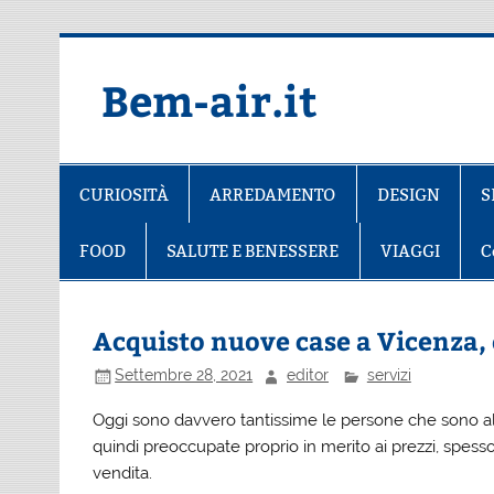
Salta
al
contenuto
Bem-air.it
CURIOSITÀ
ARREDAMENTO
DESIGN
S
FOOD
SALUTE E BENESSERE
VIAGGI
C
Acquisto nuove case a Vicenza,
Settembre 28, 2021
editor
servizi
Oggi sono davvero tantissime le persone che sono al
quindi preoccupate proprio in merito ai prezzi, spesso 
vendita.