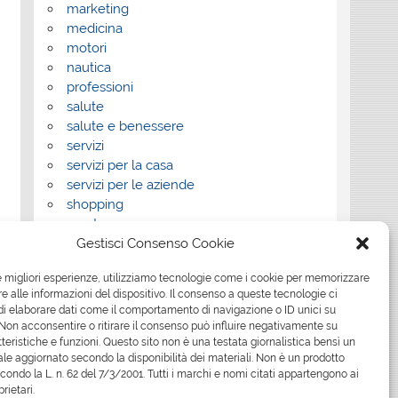
marketing
medicina
motori
nautica
professioni
salute
salute e benessere
servizi
servizi per la casa
servizi per le aziende
shopping
sport
Gestisci Consenso Cookie
Tech
tecnologia
le migliori esperienze, utilizziamo tecnologie come i cookie per memorizzare
travel
 alle informazioni del dispositivo. Il consenso a queste tecnologie ci
Uncategorized
i elaborare dati come il comportamento di navigazione o ID unici su
viaggi
 Non acconsentire o ritirare il consenso può influire negativamente su
web
teristiche e funzioni. Questo sito non è una testata giornalistica bensì un
le aggiornato secondo la disponibilità dei materiali. Non è un prodotto
web marketing
econdo la L. n. 62 del 7/3/2001. Tutti i marchi e nomi citati appartengono ai
wedding
prietari.