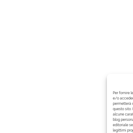
Per fornire 
e/o accedere
permetterà d
questo sito.
alcune carat
blog persona
editoriale s
legittimi pro