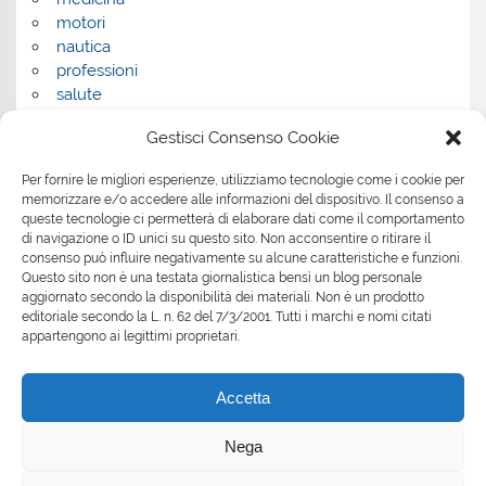
motori
nautica
professioni
salute
salute e benessere
Gestisci Consenso Cookie
servizi
servizi per la casa
Per fornire le migliori esperienze, utilizziamo tecnologie come i cookie per
servizi per le aziende
memorizzare e/o accedere alle informazioni del dispositivo. Il consenso a
shopping
queste tecnologie ci permetterà di elaborare dati come il comportamento
sport
di navigazione o ID unici su questo sito. Non acconsentire o ritirare il
consenso può influire negativamente su alcune caratteristiche e funzioni.
Tech
Questo sito non è una testata giornalistica bensì un blog personale
tecnologia
aggiornato secondo la disponibilità dei materiali. Non è un prodotto
travel
editoriale secondo la L. n. 62 del 7/3/2001. Tutti i marchi e nomi citati
Uncategorized
appartengono ai legittimi proprietari.
viaggi
web
Accetta
web marketing
wedding
Nega