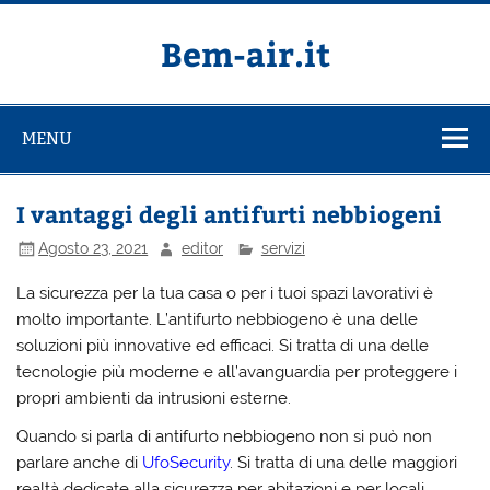
Salta
al
contenuto
Bem-air.it
MENU
I vantaggi degli antifurti nebbiogeni
Agosto 23, 2021
editor
servizi
La sicurezza per la tua casa o per i tuoi spazi lavorativi è
molto importante. L’
antifurto nebbiogeno
è una delle
soluzioni più innovative ed efficaci. Si tratta di una delle
tecnologie più moderne e all’avanguardia per proteggere i
propri ambienti da intrusioni esterne.
Quando si parla di antifurto nebbiogeno non si può non
parlare anche di
UfoSecurity
. Si tratta di una delle maggiori
realtà dedicate alla sicurezza per abitazioni e per locali