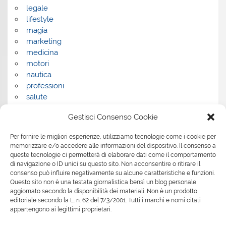
legale
lifestyle
magia
marketing
medicina
motori
nautica
professioni
salute
salute e benessere
Gestisci Consenso Cookie
servizi
servizi per la casa
Per fornire le migliori esperienze, utilizziamo tecnologie come i cookie per
servizi per le aziende
memorizzare e/o accedere alle informazioni del dispositivo. Il consenso a
shopping
queste tecnologie ci permetterà di elaborare dati come il comportamento
sport
di navigazione o ID unici su questo sito. Non acconsentire o ritirare il
consenso può influire negativamente su alcune caratteristiche e funzioni.
Tech
Questo sito non è una testata giornalistica bensì un blog personale
tecnologia
aggiornato secondo la disponibilità dei materiali. Non è un prodotto
travel
editoriale secondo la L. n. 62 del 7/3/2001. Tutti i marchi e nomi citati
Uncategorized
appartengono ai legittimi proprietari.
viaggi