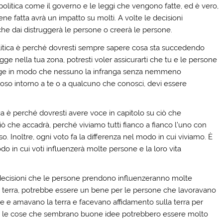
olitica come il governo e le leggi che vengono fatte, ed è vero,
ne fatta avrà un impatto su molti. A volte le decisioni
he dai distruggerà le persone o creerà le persone.
olitica è perché dovresti sempre sapere cosa sta succedendo
ge nella tua zona, potresti voler assicurarti che tu e le persone
legge in modo che nessuno la infranga senza nemmeno
loso intorno a te o a qualcuno che conosci, devi essere
ica è perché dovresti avere voce in capitolo su ciò che
iò che accadrà, perché viviamo tutti fianco a fianco l’uno con
o. Inoltre, ogni voto fa la differenza nel modo in cui viviamo. È
o in cui voti influenzerà molte persone e la loro vita
le decisioni che le persone prendono influenzeranno molte
la terra, potrebbe essere un bene per le persone che lavoravano
ze e amavano la terra e facevano affidamento sulla terra per
te le cose che sembrano buone idee potrebbero essere molto