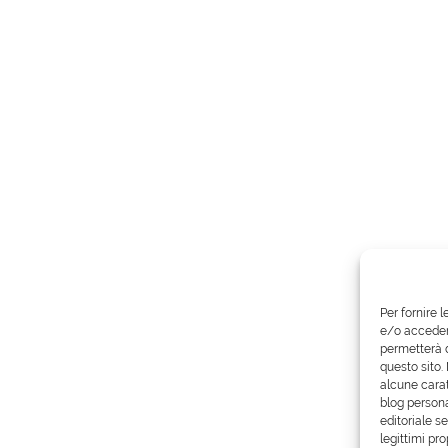
Per fornire 
e/o accedere
permetterà d
questo sito.
alcune carat
blog persona
editoriale s
legittimi pro