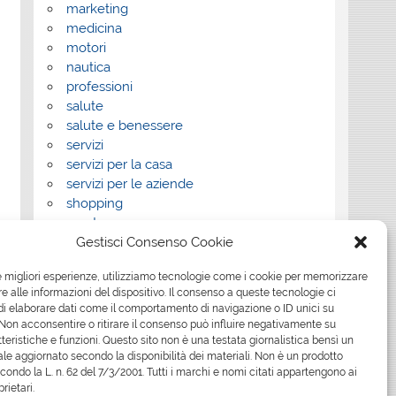
marketing
medicina
motori
nautica
professioni
salute
salute e benessere
servizi
servizi per la casa
servizi per le aziende
shopping
sport
Gestisci Consenso Cookie
Tech
tecnologia
le migliori esperienze, utilizziamo tecnologie come i cookie per memorizzare
travel
 alle informazioni del dispositivo. Il consenso a queste tecnologie ci
Uncategorized
i elaborare dati come il comportamento di navigazione o ID unici su
viaggi
 Non acconsentire o ritirare il consenso può influire negativamente su
web
teristiche e funzioni. Questo sito non è una testata giornalistica bensì un
le aggiornato secondo la disponibilità dei materiali. Non è un prodotto
web marketing
econdo la L. n. 62 del 7/3/2001. Tutti i marchi e nomi citati appartengono ai
wedding
prietari.