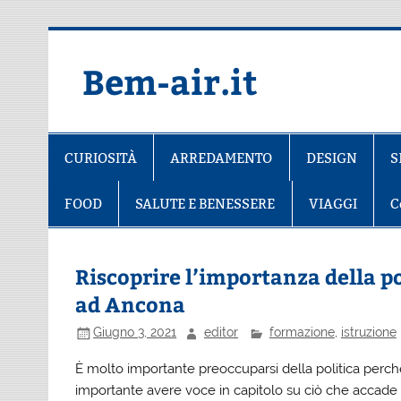
Salta
al
contenuto
Bem-air.it
CURIOSITÀ
ARREDAMENTO
DESIGN
S
FOOD
SALUTE E BENESSERE
VIAGGI
C
Riscoprire l’importanza della po
ad Ancona
Giugno 3, 2021
editor
formazione
,
istruzione
È molto importante preoccuparsi della politica perché
importante avere voce in capitolo su ciò che accade 