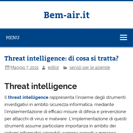
Salta
al
contenuto
Bem-air.it
MENU
Threat intelligence: di cosa si tratta?
Maggio 7, 2021
editor
servizi per le aziende
Threat intelligence
Il
threat intelligence
rappresenta l’insieme degli strumenti
investigativi in ambito sicurezza informatica, mediante
l’implementazione di efficaci misure di difesa e prevenzione
per attacchi di virus e malware. L’implementazione di questi
strumenti assume particolare importanza in ambito dei
sistemi informatici aziendali, sempre esposti a minacce