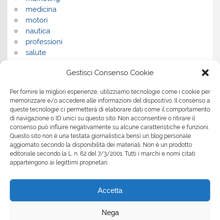
medicina
motori
nautica
professioni
salute
salute e benessere
Gestisci Consenso Cookie
servizi
servizi per la casa
Per fornire le migliori esperienze, utilizziamo tecnologie come i cookie per
servizi per le aziende
memorizzare e/o accedere alle informazioni del dispositivo. Il consenso a
shopping
queste tecnologie ci permetterà di elaborare dati come il comportamento
sport
di navigazione o ID unici su questo sito. Non acconsentire o ritirare il
consenso può influire negativamente su alcune caratteristiche e funzioni.
Tech
Questo sito non è una testata giornalistica bensì un blog personale
tecnologia
aggiornato secondo la disponibilità dei materiali. Non è un prodotto
travel
editoriale secondo la L. n. 62 del 7/3/2001. Tutti i marchi e nomi citati
Uncategorized
appartengono ai legittimi proprietari.
viaggi
web
Accetta
web marketing
wedding
Nega