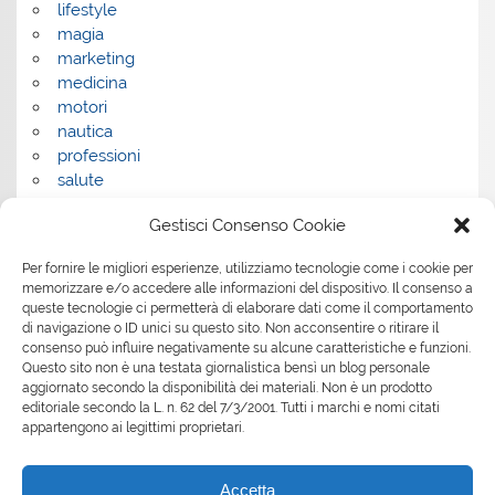
lifestyle
magia
marketing
medicina
motori
nautica
professioni
salute
salute e benessere
Gestisci Consenso Cookie
servizi
servizi per la casa
Per fornire le migliori esperienze, utilizziamo tecnologie come i cookie per
servizi per le aziende
memorizzare e/o accedere alle informazioni del dispositivo. Il consenso a
shopping
queste tecnologie ci permetterà di elaborare dati come il comportamento
sport
di navigazione o ID unici su questo sito. Non acconsentire o ritirare il
consenso può influire negativamente su alcune caratteristiche e funzioni.
Tech
Questo sito non è una testata giornalistica bensì un blog personale
tecnologia
aggiornato secondo la disponibilità dei materiali. Non è un prodotto
travel
editoriale secondo la L. n. 62 del 7/3/2001. Tutti i marchi e nomi citati
Uncategorized
appartengono ai legittimi proprietari.
viaggi
web
Accetta