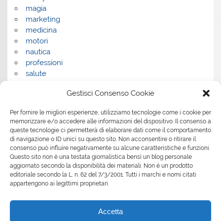
magia
marketing
medicina
motori
nautica
professioni
salute
salute e benessere
Gestisci Consenso Cookie
servizi
servizi per la casa
Per fornire le migliori esperienze, utilizziamo tecnologie come i cookie per
servizi per le aziende
memorizzare e/o accedere alle informazioni del dispositivo. Il consenso a
shopping
queste tecnologie ci permetterà di elaborare dati come il comportamento
sport
di navigazione o ID unici su questo sito. Non acconsentire o ritirare il
consenso può influire negativamente su alcune caratteristiche e funzioni.
Tech
Questo sito non è una testata giornalistica bensì un blog personale
tecnologia
aggiornato secondo la disponibilità dei materiali. Non è un prodotto
travel
editoriale secondo la L. n. 62 del 7/3/2001. Tutti i marchi e nomi citati
Uncategorized
appartengono ai legittimi proprietari.
viaggi
web
Accetta
web marketing