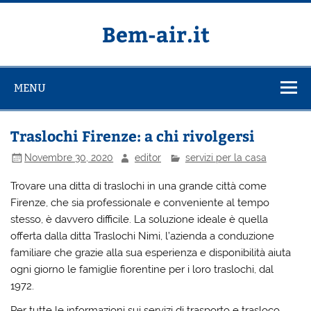
Salta
al
contenuto
Bem-air.it
MENU
Traslochi Firenze: a chi rivolgersi
Novembre 30, 2020
editor
servizi per la casa
Trovare una ditta di traslochi in una grande città come
Firenze, che sia professionale e conveniente al tempo
stesso, è davvero difficile. La soluzione ideale è quella
offerta dalla ditta Traslochi Nimi, l’azienda a conduzione
familiare che grazie alla sua esperienza e disponibilità aiuta
ogni giorno le famiglie fiorentine per i loro traslochi, dal
1972.
Per tutte le informazioni sui servizi di trasporto e trasloco