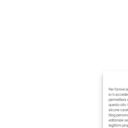
Per fornire 
e/o accedere
permetterà d
questo sito.
alcune carat
blog persona
editoriale s
legittimi pro