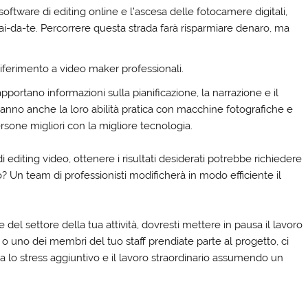
software di editing online e l’ascesa delle fotocamere digitali,
ai-da-te. Percorrere questa strada farà risparmiare denaro, ma
e riferimento a video maker professionali.
apportano informazioni sulla pianificazione, la narrazione e il
ranno anche la loro abilità pratica con macchine fotografiche e
persone migliori con la migliore tecnologia.
i editing video, ottenere i risultati desiderati potrebbe richiedere
? Un team di professionisti modificherà in modo efficiente il
el settore della tua attività, dovresti mettere in pausa il lavoro
 o uno dei membri del tuo staff prendiate parte al progetto, ci
ta lo stress aggiuntivo e il lavoro straordinario assumendo un