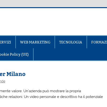
ERVIZI
WEB MARKETING
TECNOLOGIA
FORMAZ
ookie Policy (UE)
ker Milano
ende
amente valore. Un’azienda può mostrare la propria
liche relazioni. Un video personale e descrittivo ha il potenziale