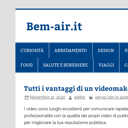
Salta
al
contenuto
Bem-air.it
CURIOSITÀ
ARREDAMENTO
DESIGN
S
FOOD
SALUTE E BENESSERE
VIAGGI
C
Tutti i vantaggi di un videoma
Novembre 12, 2020
editor
servizi per le azi
I video sono luoghi eccellenti per comunicare rapid
professionalità con la qualità dei propri video di pubb
per migliorare la tua reputazione pubblica.