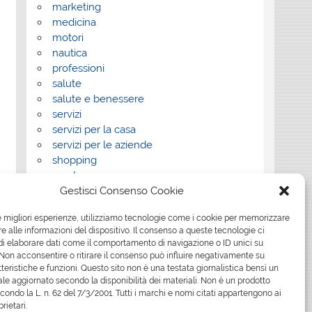
marketing
medicina
motori
nautica
professioni
salute
salute e benessere
servizi
servizi per la casa
servizi per le aziende
shopping
sport
Gestisci Consenso Cookie
Tech
tecnologia
le migliori esperienze, utilizziamo tecnologie come i cookie per memorizzare
travel
 alle informazioni del dispositivo. Il consenso a queste tecnologie ci
Uncategorized
i elaborare dati come il comportamento di navigazione o ID unici su
viaggi
 Non acconsentire o ritirare il consenso può influire negativamente su
web
teristiche e funzioni. Questo sito non è una testata giornalistica bensì un
le aggiornato secondo la disponibilità dei materiali. Non è un prodotto
web marketing
econdo la L. n. 62 del 7/3/2001. Tutti i marchi e nomi citati appartengono ai
wedding
prietari.