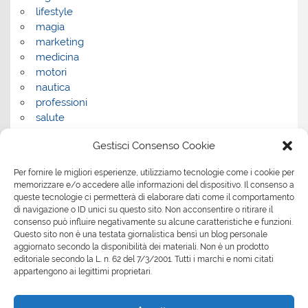
lifestyle
magia
marketing
medicina
motori
nautica
professioni
salute
salute e benessere
Gestisci Consenso Cookie
servizi
servizi per la casa
Per fornire le migliori esperienze, utilizziamo tecnologie come i cookie per
servizi per le aziende
memorizzare e/o accedere alle informazioni del dispositivo. Il consenso a
shopping
queste tecnologie ci permetterà di elaborare dati come il comportamento
sport
di navigazione o ID unici su questo sito. Non acconsentire o ritirare il
Tech
consenso può influire negativamente su alcune caratteristiche e funzioni.
Questo sito non è una testata giornalistica bensì un blog personale
tecnologia
aggiornato secondo la disponibilità dei materiali. Non è un prodotto
travel
editoriale secondo la L. n. 62 del 7/3/2001. Tutti i marchi e nomi citati
Uncategorized
appartengono ai legittimi proprietari.
viaggi
web