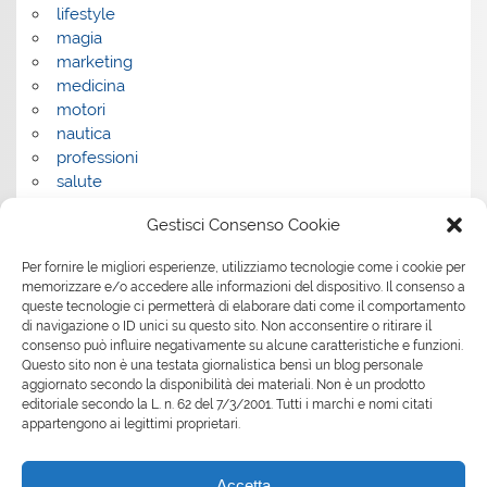
lifestyle
magia
marketing
medicina
motori
nautica
professioni
salute
salute e benessere
Gestisci Consenso Cookie
servizi
servizi per la casa
Per fornire le migliori esperienze, utilizziamo tecnologie come i cookie per
servizi per le aziende
memorizzare e/o accedere alle informazioni del dispositivo. Il consenso a
shopping
queste tecnologie ci permetterà di elaborare dati come il comportamento
sport
di navigazione o ID unici su questo sito. Non acconsentire o ritirare il
consenso può influire negativamente su alcune caratteristiche e funzioni.
Tech
Questo sito non è una testata giornalistica bensì un blog personale
tecnologia
aggiornato secondo la disponibilità dei materiali. Non è un prodotto
travel
editoriale secondo la L. n. 62 del 7/3/2001. Tutti i marchi e nomi citati
Uncategorized
appartengono ai legittimi proprietari.
viaggi
web
Accetta