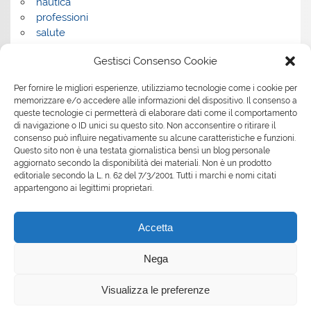
nautica
professioni
salute
salute e benessere
Gestisci Consenso Cookie
servizi
servizi per la casa
Per fornire le migliori esperienze, utilizziamo tecnologie come i cookie per
servizi per le aziende
memorizzare e/o accedere alle informazioni del dispositivo. Il consenso a
shopping
queste tecnologie ci permetterà di elaborare dati come il comportamento
sport
di navigazione o ID unici su questo sito. Non acconsentire o ritirare il
consenso può influire negativamente su alcune caratteristiche e funzioni.
Tech
Questo sito non è una testata giornalistica bensì un blog personale
tecnologia
aggiornato secondo la disponibilità dei materiali. Non è un prodotto
travel
editoriale secondo la L. n. 62 del 7/3/2001. Tutti i marchi e nomi citati
Uncategorized
appartengono ai legittimi proprietari.
viaggi
web
Accetta
web marketing
wedding
Nega
Visualizza le preferenze