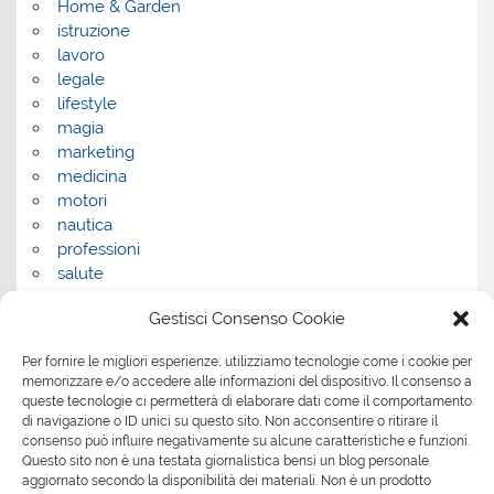
Home & Garden
istruzione
lavoro
legale
lifestyle
magia
marketing
medicina
motori
nautica
professioni
salute
salute e benessere
Gestisci Consenso Cookie
servizi
servizi per la casa
Per fornire le migliori esperienze, utilizziamo tecnologie come i cookie per
servizi per le aziende
memorizzare e/o accedere alle informazioni del dispositivo. Il consenso a
shopping
queste tecnologie ci permetterà di elaborare dati come il comportamento
sport
di navigazione o ID unici su questo sito. Non acconsentire o ritirare il
consenso può influire negativamente su alcune caratteristiche e funzioni.
Tech
Questo sito non è una testata giornalistica bensì un blog personale
tecnologia
aggiornato secondo la disponibilità dei materiali. Non è un prodotto
travel