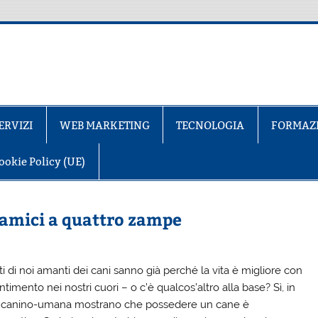
ERVIZI
WEB MARKETING
TECNOLOGIA
FORMAZ
ookie Policy (UE)
i amici a quattro zampe
 di noi amanti dei cani sanno già perché la vita è migliore con
mento nei nostri cuori – o c’è qualcos’altro alla base? Sì, in
zione canino-umana mostrano che possedere un cane è