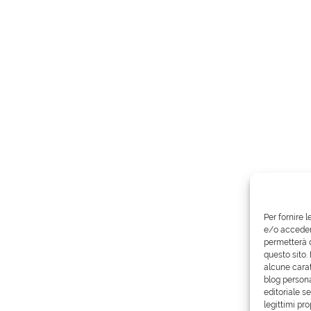
Per fornire 
e/o accedere
permetterà d
questo sito.
alcune carat
blog persona
editoriale s
legittimi pro