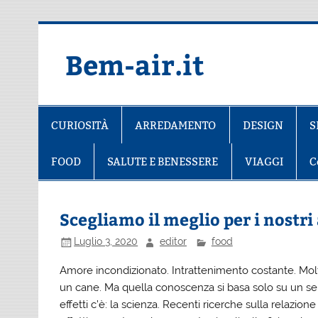
Salta
al
contenuto
Bem-air.it
CURIOSITÀ
ARREDAMENTO
DESIGN
S
FOOD
SALUTE E BENESSERE
VIAGGI
C
Scegliamo il meglio per i nostr
Luglio 3, 2020
editor
food
Amore incondizionato. Intrattenimento costante. Molti
un cane. Ma quella conoscenza si basa solo su un senti
effetti c’è: la scienza. Recenti ricerche sulla rela