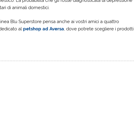
co. La probabilità che gli fosse diagnosticata la depressione
tari di animali domestici.
inea Blu Superstore pensa anche ai vostri amici a quattro
dedicato al
petshop ad Aversa
, dove potrete scegliere i prodotti