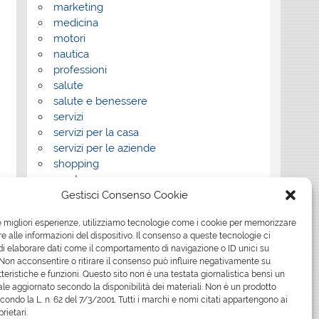
marketing
medicina
motori
nautica
professioni
salute
salute e benessere
servizi
servizi per la casa
servizi per le aziende
shopping
sport
Gestisci Consenso Cookie
Tech
tecnologia
le migliori esperienze, utilizziamo tecnologie come i cookie per memorizzare
travel
 alle informazioni del dispositivo. Il consenso a queste tecnologie ci
Uncategorized
i elaborare dati come il comportamento di navigazione o ID unici su
viaggi
 Non acconsentire o ritirare il consenso può influire negativamente su
web
teristiche e funzioni. Questo sito non è una testata giornalistica bensì un
le aggiornato secondo la disponibilità dei materiali. Non è un prodotto
web marketing
econdo la L. n. 62 del 7/3/2001. Tutti i marchi e nomi citati appartengono ai
wedding
prietari.