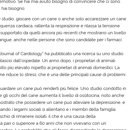
e emotivo. Se hai mai avuto bisogno di convincere che ci sono
i hai bisogno:
studio, giocare con un cane o anche solo accarezzare un cane
uenza cardiaca, rallenta la respirazione e rilassa la tensione
upportato da quelli ancora più recenti che mostrano un livello
 sangue, anche nelle persone che sono candidate per i farmaci
ournal of Cardiology” ha pubblicato una ricerca su uno studio
ilascio dall’ospedale. Un anno dopo, i proprietari di animali
 più elevato rispetto ai proprietari di animali domestici. La
e riduce lo stress, che è una delle principali cause di problemi
o guardare un cane può renderti più felice. Uno studio condotto in
 gli occhi del cane aumenta il livello di ossitocina, noto anche
ostrato che possedere un cane può alleviare la depressione, e
ando i legami sociali si allentano e i membri della famiglia
rischio di rimanere isolati, il che è una causa della
tà pari o superiore a 60 anni che non vivevano con un