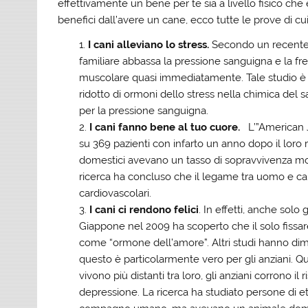
effettivamente un bene per te sia a livello fisico ch
benefici dall’avere un cane, ecco tutte le prove di cu
I cani alleviano lo stress.
Secondo un recente 
familiare abbassa la pressione sanguigna e la freq
muscolare quasi immediatamente. Tale studio è s
ridotto di ormoni dello stress nella chimica del
per la pressione sanguigna.
I cani fanno bene al tuo cuore.
L’”American J
su 369 pazienti con infarto un anno dopo il loro r
domestici avevano un tasso di sopravvivenza molto
ricerca ha concluso che il legame tra uomo e can
cardiovascolari.
I cani ci rendono felici
. In effetti, anche sol
Giappone nel 2009 ha scoperto che il solo fissare
come “ormone dell’amore”. Altri studi hanno dim
questo è particolarmente vero per gli anziani. Qu
vivono più distanti tra loro, gli anziani corrono il 
depressione. La ricerca ha studiato persone di e