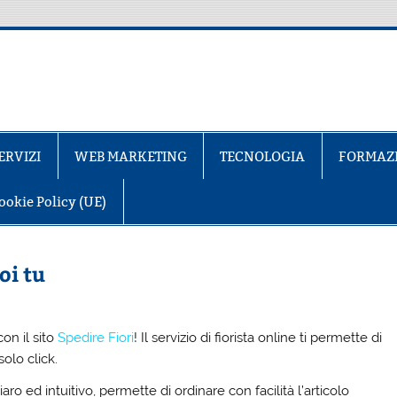
ERVIZI
WEB MARKETING
TECNOLOGIA
FORMAZ
ookie Policy (UE)
oi tu
on il sito
Spedire Fiori
! Il servizio di fiorista online ti permette di
solo click.
aro ed intuitivo, permette di ordinare con facilità l’articolo