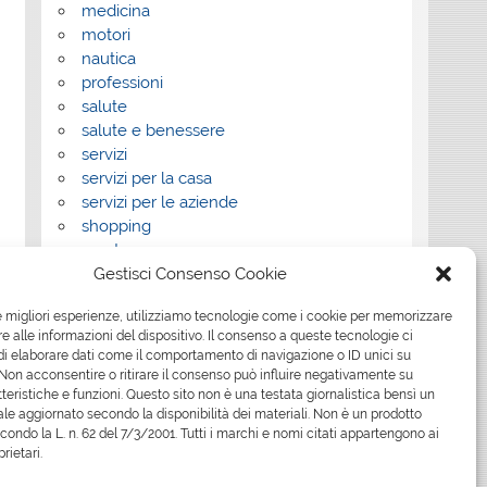
medicina
motori
nautica
professioni
salute
salute e benessere
servizi
servizi per la casa
servizi per le aziende
shopping
sport
Gestisci Consenso Cookie
Tech
tecnologia
le migliori esperienze, utilizziamo tecnologie come i cookie per memorizzare
travel
 alle informazioni del dispositivo. Il consenso a queste tecnologie ci
Uncategorized
i elaborare dati come il comportamento di navigazione o ID unici su
viaggi
 Non acconsentire o ritirare il consenso può influire negativamente su
web
teristiche e funzioni. Questo sito non è una testata giornalistica bensì un
le aggiornato secondo la disponibilità dei materiali. Non è un prodotto
web marketing
econdo la L. n. 62 del 7/3/2001. Tutti i marchi e nomi citati appartengono ai
wedding
prietari.