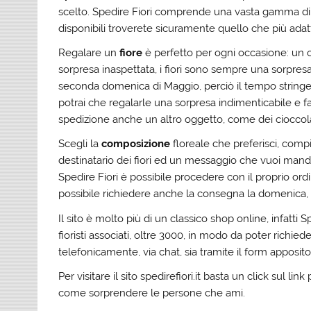
scelto. Spedire Fiori comprende una vasta gamma di ar
disponibili troverete sicuramente quello che più adat
Regalare un
fiore
è perfetto per ogni occasione: un 
sorpresa inaspettata, i fiori sono sempre una sorpres
seconda domenica di Maggio, perciò il tempo stringe.
potrai che regalarle una sorpresa indimenticabile e fa
spedizione anche un altro oggetto, come dei cioccola
Scegli la
composizione
floreale che preferisci, compi
destinatario dei fiori ed un messaggio che vuoi mandare
Spedire Fiori è possibile procedere con il proprio ord
possibile richiedere anche la consegna la domenica,
Il sito è molto più di un classico shop online, infatti Sp
fioristi associati, oltre 3000, in modo da poter richi
telefonicamente, via chat, sia tramite il form apposito
Per visitare il sito
spedirefiori.it
basta un click sul link 
come sorprendere le persone che ami.