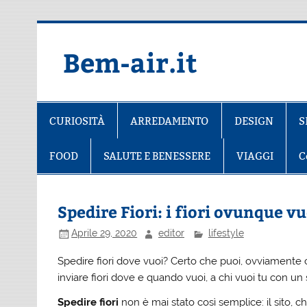
Salta
al
contenuto
Bem-air.it
CURIOSITÀ
ARREDAMENTO
DESIGN
S
FOOD
SALUTE E BENESSERE
VIAGGI
C
Spedire Fiori: i fiori ovunque vu
Aprile 29, 2020
editor
lifestyle
Spedire fiori dove vuoi? Certo che puoi, ovviamente c
inviare fiori dove e quando vuoi, a chi vuoi tu con un 
Spedire fiori
non è mai stato così semplice: il sito, chi