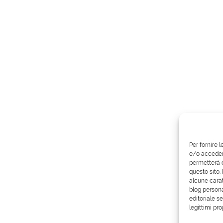
Per fornire 
e/o accedere
permetterà d
questo sito.
alcune carat
blog persona
editoriale s
legittimi pro