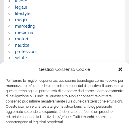
lavoro
legale
lifestyle
magia
marketing
medicina
motori
nautica
professioni
salute
salute e benessere
Gestisci Consenso Cookie
servizi
servizi per la casa
Per fornire le migliori esperienze, utilizziamo tecnologie come i cookie per
servizi per le aziende
memorizzare e/o accedere alle informazioni del dispositivo. Il consenso a
shopping
queste tecnologie ci permetterà di elaborare dati come il comportamento
sport
di navigazione o ID unici su questo sito. Non acconsentire o ritirare il
consenso può influire negativamente su alcune caratteristiche e funzioni.
Tech
Questo sito non è una testata giornalistica bensì un blog personale
tecnologia
aggiornato secondo la disponibilità dei materiali. Non è un prodotto
travel
editoriale secondo la L. n. 62 del 7/3/2001. Tutti i marchi e nomi citati
Uncategorized
appartengono ai legittimi proprietari.
viaggi