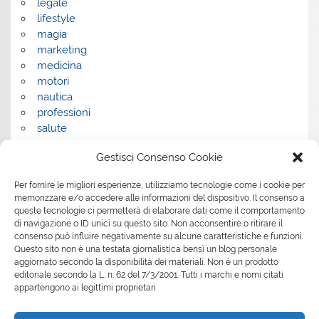
legale
lifestyle
magia
marketing
medicina
motori
nautica
professioni
salute
salute e benessere
Gestisci Consenso Cookie
servizi
servizi per la casa
Per fornire le migliori esperienze, utilizziamo tecnologie come i cookie per
servizi per le aziende
memorizzare e/o accedere alle informazioni del dispositivo. Il consenso a
shopping
queste tecnologie ci permetterà di elaborare dati come il comportamento
sport
di navigazione o ID unici su questo sito. Non acconsentire o ritirare il
consenso può influire negativamente su alcune caratteristiche e funzioni.
Tech
Questo sito non è una testata giornalistica bensì un blog personale
tecnologia
aggiornato secondo la disponibilità dei materiali. Non è un prodotto
travel
editoriale secondo la L. n. 62 del 7/3/2001. Tutti i marchi e nomi citati
Uncategorized
appartengono ai legittimi proprietari.
viaggi
web