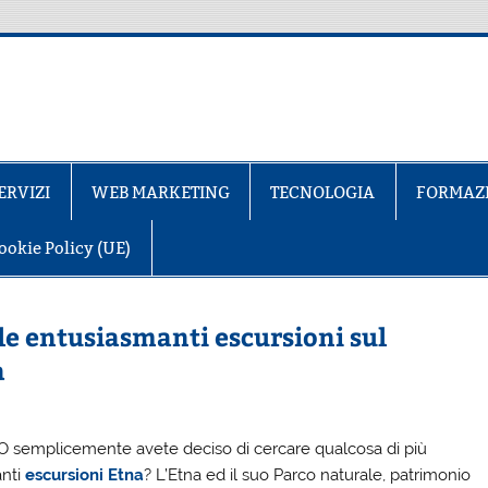
ERVIZI
WEB MARKETING
TECNOLOGIA
FORMAZ
ookie Policy (UE)
lle entusiasmanti escursioni sul
a
re? O semplicemente avete deciso di cercare qualcosa di più
anti
escursioni Etna
? L’Etna ed il suo Parco naturale, patrimonio