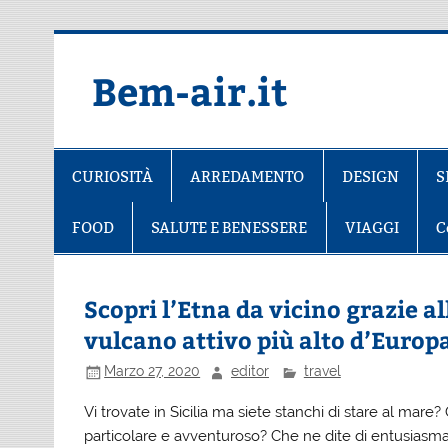
Salta
al
contenuto
Bem-air.it
CURIOSITÀ
ARREDAMENTO
DESIGN
S
FOOD
SALUTE E BENESSERE
VIAGGI
C
Scopri l’Etna da vicino grazie a
vulcano attivo più alto d’Europ
Marzo 27, 2020
editor
travel
Vi trovate in Sicilia ma siete stanchi di stare al ma
particolare e avventuroso? Che ne dite di entusiasm