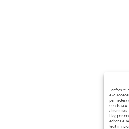
Per fornire 
e/o accedere
permetterà d
questo sito.
alcune carat
blog persona
editoriale s
legittimi pro