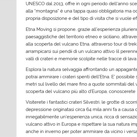
UNESCO dal 2013, offre in ogni periodo dell’anno sce
alla “montagna” è una tappa quasi obbligatoria ma o
propria disposizione e del tipo di visita che si vuole ef
Etna Moving si propone, grazie all’esperienza plurienn
paesaggistiche del territorio etneo e siciliano, attrav
alla scoperta del vulcano Etna, attraverso tour di trekk
arrampicarsi sui pendii di un vulcano attivo (il perenne
valli di crateri e memorie scolpite nelle tracce di lava 
Esplora la natura selvaggia affrontando un appagante 
potrai ammirare i crateri spenti dell’Etna. E’ possibile
metri sul livello del mare fino a quote sommitali del vu
scoperta del vulcano più alto d’Europa, conoscerete 
Visiterete i fantastici crateri Silvestri, le grotte di s
depressione originatasi circa 64 mila anni fa a causa de
innegabilmente un’esperienza unica, ricca di sensaz
vulcano attivo in Europa e rispettare la sua natura im
anche in inverno per poter ammirare da vicino i versan