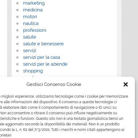
marketing
medicina
motori
nautica
professioni
salute
salute e benessere
servizi
servizi per la casa
servizi per le aziende
shopping
sport
Gestisci Consenso Cookie
Tech
tecnologia
le migliori esperienze, utilizziamo tecnologie come i cookie per memorizzare
travel
 alle informazioni del dispositivo. Il consenso a queste tecnologie ci
Uncategorized
i elaborare dati come il comportamento di navigazione o ID unici su
viaggi
 Non acconsentire o ritirare il consenso può influire negativamente su
web
teristiche e funzioni. Questo sito non è una testata giornalistica bensì un
le aggiornato secondo la disponibilità dei materiali. Non è un prodotto
web marketing
econdo la L. n. 62 del 7/3/2001. Tutti i marchi e nomi citati appartengono ai
wedding
prietari.