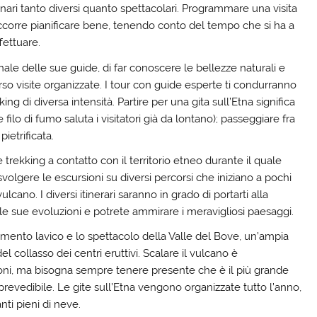
nari tanto diversi quanto spettacolari. Programmare una visita
ccorre pianificare bene, tenendo conto del tempo che si ha a
fettuare.
ale delle sue guide, di far conoscere le bellezze naturali e
erso visite organizzate. I tour con guide esperte ti condurranno
ing di diversa intensità. Partire per una gita sull’Etna significa
 filo di fumo saluta i visitatori già da lontano); passeggiare fra
pietrificata.
trekking a contatto con il territorio etneo durante il quale
 svolgere le escursioni su diversi percorsi che iniziano a pochi
lcano. I diversi itinerari saranno in grado di portarti alla
le sue evoluzioni e potrete ammirare i meravigliosi paesaggi.
corrimento lavico e lo spettacolo della Valle del Bove, un’ampia
l collasso dei centri eruttivi. Scalare il vulcano è
ioni, ma bisogna sempre tenere presente che è il più grande
prevedibile. Le gite sull’Etna vengono organizzate tutto l’anno,
ti pieni di neve.