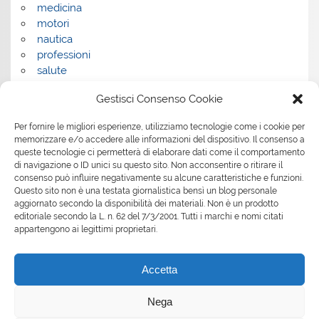
medicina
motori
nautica
professioni
salute
salute e benessere
Gestisci Consenso Cookie
servizi
servizi per la casa
Per fornire le migliori esperienze, utilizziamo tecnologie come i cookie per
servizi per le aziende
memorizzare e/o accedere alle informazioni del dispositivo. Il consenso a
shopping
queste tecnologie ci permetterà di elaborare dati come il comportamento
sport
di navigazione o ID unici su questo sito. Non acconsentire o ritirare il
consenso può influire negativamente su alcune caratteristiche e funzioni.
Tech
Questo sito non è una testata giornalistica bensì un blog personale
tecnologia
aggiornato secondo la disponibilità dei materiali. Non è un prodotto
travel
editoriale secondo la L. n. 62 del 7/3/2001. Tutti i marchi e nomi citati
Uncategorized
appartengono ai legittimi proprietari.
viaggi
web
Accetta
web marketing
wedding
Nega