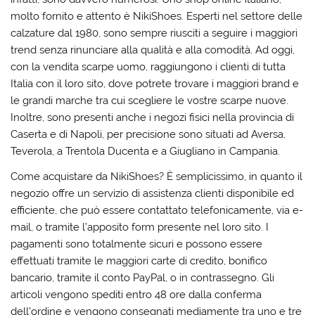
molto fornito e attento è
NikiShoes
. Esperti nel settore delle
calzature dal 1980, sono sempre riusciti a seguire i maggiori
trend senza rinunciare alla qualità e alla comodità. Ad oggi,
con la vendita scarpe uomo, raggiungono i clienti di tutta
Italia con il loro sito, dove potrete trovare i maggiori brand e
le grandi marche tra cui scegliere le vostre
scarpe
nuove.
Inoltre, sono presenti anche i negozi fisici nella provincia di
Caserta e di Napoli, per precisione sono situati ad Aversa,
Teverola, a Trentola Ducenta e a Giugliano in Campania.
Come acquistare da NikiShoes?
È semplicissimo, in quanto il
negozio offre un servizio di assistenza clienti disponibile ed
efficiente, che può essere contattato telefonicamente, via e-
mail, o tramite l’apposito form presente nel loro sito. I
pagamenti sono totalmente sicuri e possono essere
effettuati tramite le maggiori carte di credito, bonifico
bancario, tramite il conto PayPal, o in contrassegno. Gli
articoli vengono spediti entro 48 ore dalla conferma
dell’ordine e vengono consegnati mediamente tra uno e tre