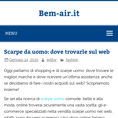
Salta
al
contenuto
Bem-air.it
MENU
Scarpe da uomo: dove trovarle sul web
Gennaio 24, 2020
editor
fashion
Oggi parliamo di shopping e di scarpe uomo: dove trovare le
migliori marche e dove ricevere un’ottima assistenza, anche
se decidiamo di fare i nostri acquisti sul web? Scopriamolo
insieme!
Se sei alla ricerca di
scarpe uomo
comode, belle e alla
moda, online troverai sicuramente una vasta scelta: gli e-
commerce specializzati nella vendita
scarpe uomo
nel web,
infatti, sono davvero numerosi. Uno shop online italiano,