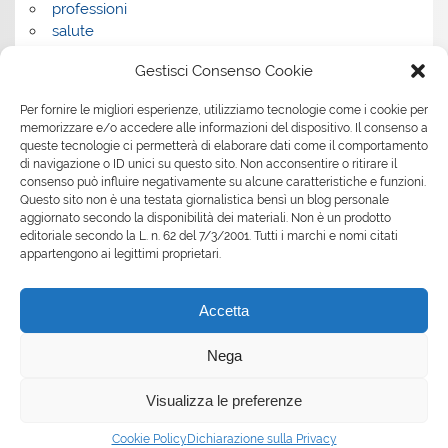
professioni
salute
salute e benessere
Gestisci Consenso Cookie
servizi
servizi per la casa
Per fornire le migliori esperienze, utilizziamo tecnologie come i cookie per
servizi per le aziende
memorizzare e/o accedere alle informazioni del dispositivo. Il consenso a
shopping
queste tecnologie ci permetterà di elaborare dati come il comportamento
sport
di navigazione o ID unici su questo sito. Non acconsentire o ritirare il
consenso può influire negativamente su alcune caratteristiche e funzioni.
Tech
Questo sito non è una testata giornalistica bensì un blog personale
tecnologia
aggiornato secondo la disponibilità dei materiali. Non è un prodotto
travel
editoriale secondo la L. n. 62 del 7/3/2001. Tutti i marchi e nomi citati
Uncategorized
appartengono ai legittimi proprietari.
viaggi
web
Accetta
web marketing
wedding
Nega
Visualizza le preferenze
Tema WordPress: Smartline di ThemeZee.
Cookie Policy
Dichiarazione sulla Privacy