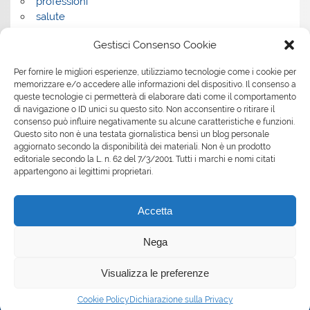
professioni
salute
salute e benessere
Gestisci Consenso Cookie
servizi
servizi per la casa
Per fornire le migliori esperienze, utilizziamo tecnologie come i cookie per
servizi per le aziende
memorizzare e/o accedere alle informazioni del dispositivo. Il consenso a
shopping
queste tecnologie ci permetterà di elaborare dati come il comportamento
sport
di navigazione o ID unici su questo sito. Non acconsentire o ritirare il
consenso può influire negativamente su alcune caratteristiche e funzioni.
Tech
Questo sito non è una testata giornalistica bensì un blog personale
tecnologia
aggiornato secondo la disponibilità dei materiali. Non è un prodotto
travel
editoriale secondo la L. n. 62 del 7/3/2001. Tutti i marchi e nomi citati
Uncategorized
appartengono ai legittimi proprietari.
viaggi
web
Accetta
web marketing
wedding
Nega
Visualizza le preferenze
Tema WordPress: Smartline di ThemeZee.
Cookie Policy
Dichiarazione sulla Privacy