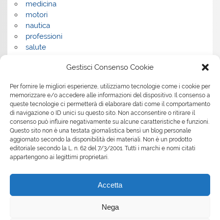
medicina
motori
nautica
professioni
salute
salute e benessere
Gestisci Consenso Cookie
servizi
servizi per la casa
Per fornire le migliori esperienze, utilizziamo tecnologie come i cookie per
servizi per le aziende
memorizzare e/o accedere alle informazioni del dispositivo. Il consenso a
shopping
queste tecnologie ci permetterà di elaborare dati come il comportamento
sport
di navigazione o ID unici su questo sito. Non acconsentire o ritirare il
consenso può influire negativamente su alcune caratteristiche e funzioni.
Tech
Questo sito non è una testata giornalistica bensì un blog personale
tecnologia
aggiornato secondo la disponibilità dei materiali. Non è un prodotto
travel
editoriale secondo la L. n. 62 del 7/3/2001. Tutti i marchi e nomi citati
Uncategorized
appartengono ai legittimi proprietari.
viaggi
web
Accetta
web marketing
wedding
Nega