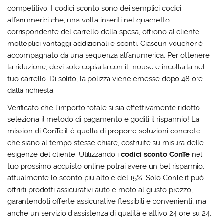
competitivo. I codici sconto sono dei semplici codici
alfanumerici che, una volta inseriti nel quadretto
corrispondente del carrello della spesa, offrono al cliente
molteplici vantaggi addizionali e sconti. Ciascun voucher è
accompagnato da una sequenza alfanumerica. Per ottenere
la riduzione, devi solo copiarla con il mouse e incollarla nel
tuo carrello. Di solito, la polizza viene emesse dopo 48 ore
dalla richiesta.
Verificato che l’importo totale si sia effettivamente ridotto
seleziona il metodo di pagamento e goditi il risparmio! La
mission di ConTe.it è quella di proporre soluzioni concrete
che siano al tempo stesse chiare, costruite su misura delle
esigenze del cliente. Utilizzando i
codici sconto ConTe
nel
tuo prossimo acquisto online potrai avere un bel risparmio:
attualmente lo sconto più alto è del 15%. Solo ConTe.it può
offrirti prodotti assicurativi auto e moto al giusto prezzo,
garantendoti offerte assicurative flessibili e convenienti, ma
anche un servizio d’assistenza di qualità e attivo 24 ore su 24.