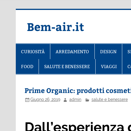
Salta
al
contenuto
Bem-air.it
CURIOSITÀ
ARREDAMENTO
DESIGN
S
FOOD
SALUTE E BENESSERE
VIAGGI
C
Prime Organic: prodotti cosmetic
Giugno 26, 2019
admin
salute e benessere
Dall’esperienza