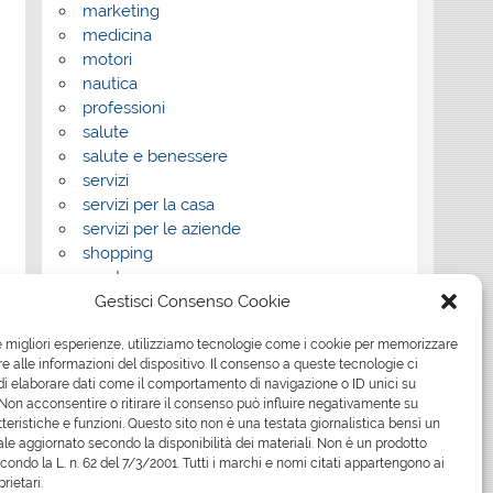
marketing
medicina
motori
nautica
professioni
salute
salute e benessere
servizi
servizi per la casa
servizi per le aziende
shopping
sport
Gestisci Consenso Cookie
Tech
tecnologia
le migliori esperienze, utilizziamo tecnologie come i cookie per memorizzare
travel
 alle informazioni del dispositivo. Il consenso a queste tecnologie ci
Uncategorized
i elaborare dati come il comportamento di navigazione o ID unici su
viaggi
 Non acconsentire o ritirare il consenso può influire negativamente su
web
teristiche e funzioni. Questo sito non è una testata giornalistica bensì un
le aggiornato secondo la disponibilità dei materiali. Non è un prodotto
web marketing
econdo la L. n. 62 del 7/3/2001. Tutti i marchi e nomi citati appartengono ai
wedding
prietari.