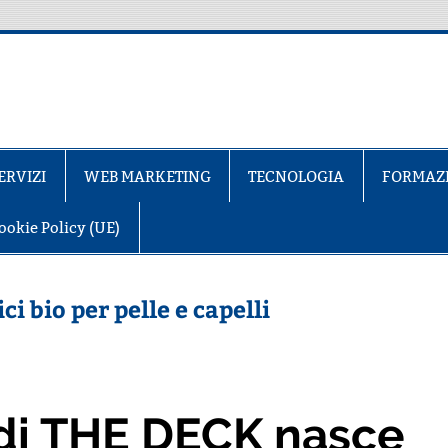
ERVIZI
WEB MARKETING
TECNOLOGIA
FORMAZ
ookie Policy (UE)
i bio per pelle e capelli
 di THE DECK nasce