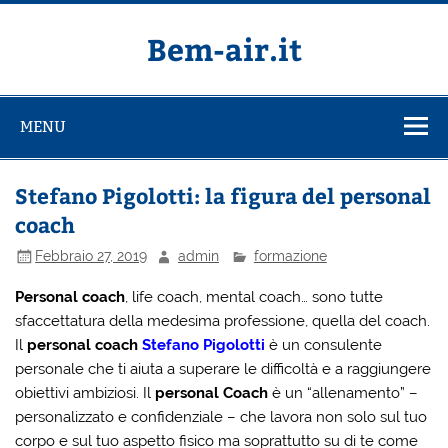
Salta
al
contenuto
Bem-air.it
MENU
Stefano Pigolotti: la figura del personal
coach
Febbraio 27, 2019
admin
formazione
Personal coach
, life coach, mental coach… sono tutte
sfaccettatura della medesima professione, quella del coach.
Il
personal coach
Stefano Pigolotti
è un consulente
personale che ti aiuta a superare le difficoltà e a raggiungere
obiettivi ambiziosi. Il
personal Coach
è un “allenamento” –
personalizzato e confidenziale – che lavora non solo sul tuo
corpo e sul tuo aspetto fisico ma soprattutto su di te come