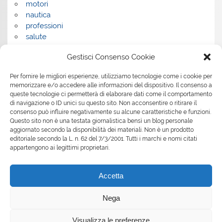
motori
nautica
professioni
salute
salute e benessere
Gestisci Consenso Cookie
servizi
servizi per la casa
Per fornire le migliori esperienze, utilizziamo tecnologie come i cookie per
servizi per le aziende
memorizzare e/o accedere alle informazioni del dispositivo. Il consenso a
shopping
queste tecnologie ci permetterà di elaborare dati come il comportamento
sport
di navigazione o ID unici su questo sito. Non acconsentire o ritirare il
consenso può influire negativamente su alcune caratteristiche e funzioni.
Tech
Questo sito non è una testata giornalistica bensì un blog personale
tecnologia
aggiornato secondo la disponibilità dei materiali. Non è un prodotto
travel
editoriale secondo la L. n. 62 del 7/3/2001. Tutti i marchi e nomi citati
Uncategorized
appartengono ai legittimi proprietari.
viaggi
web
Accetta
web marketing
wedding
Nega
Visualizza le preferenze