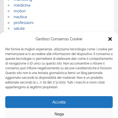
medicina
motori
nautica
professioni
salute
salute e benessere
Gestisci Consenso Cookie
servizi
servizi per la casa
Per fornire le migliori esperienze, utilizziamo tecnologie come i cookie per
servizi per le aziende
memorizzare e/o accedere alle informazioni del dispositivo. Il consenso a
shopping
queste tecnologie ci permetterà di elaborare dati come il comportamento
sport
di navigazione o ID unici su questo sito. Non acconsentire o ritirare il
consenso può influire negativamente su alcune caratteristiche e funzioni.
Tech
Questo sito non è una testata giornalistica bensì un blog personale
tecnologia
aggiornato secondo la disponibilità dei materiali. Non è un prodotto
travel
editoriale secondo la L. n. 62 del 7/3/2001. Tutti i marchi e nomi citati
Uncategorized
appartengono ai legittimi proprietari.
viaggi
web
Accetta
web marketing
wedding
Nega