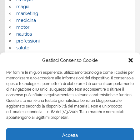
magia
marketing
medicina
motori
nautica
professioni
salute
salute e benessere
Gestisci Consenso Cookie
servizi
servizi per la casa
Per fornire le migliori esperienze, utilizziamo tecnologie come i cookie per
servizi per le aziende
memorizzare e/o accedere alle informazioni del dispositivo. Il consenso a
shopping
queste tecnologie ci permetterà di elaborare dati come il comportamento
sport
di navigazione o ID unici su questo sito. Non acconsentire o ritirare il
consenso può influire negativamente su alcune caratteristiche e funzioni.
Tech
Questo sito non è una testata giornalistica bensì un blog personale
tecnologia
aggiornato secondo la disponibilità dei materiali. Non è un prodotto
travel
editoriale secondo la L. n. 62 del 7/3/2001. Tutti i marchi e nomi citati
Uncategorized
appartengono ai legittimi proprietari.
viaggi
web
Accetta
web marketing