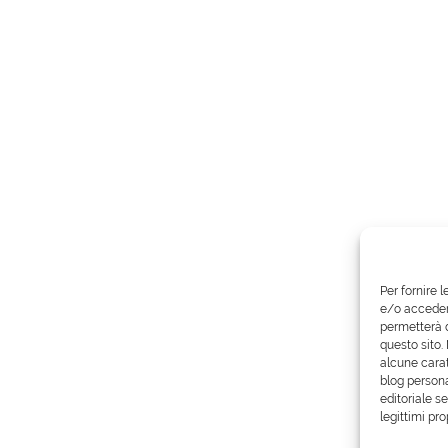
Per fornire 
e/o accedere
permetterà d
questo sito.
alcune carat
blog persona
editoriale s
legittimi pro