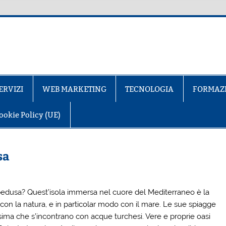
ERVIZI
WEB MARKETING
TECNOLOGIA
FORMAZ
ookie Policy (UE)
sa
pedusa
? Quest’isola immersa nel cuore del Mediterraneo è la
 con la natura, e in particolar modo con il mare. Le sue spiagge
ssima che s’incontrano con acque turchesi. Vere e proprie oasi