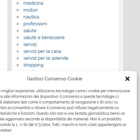
medicina
motori
nautica
professioni
salute
salute e benessere
servizi
servizi per la casa
servizi per le aziende
shopping
sport
Gestisci Consenso Cookie
Tech
tecnologia
le migliori esperienze, utilizziamo tecnologie come i cookie per memorizzare
travel
 alle informazioni del dispositivo. Il consenso a queste tecnologie ci
Uncategorized
i elaborare dati come il comportamento di navigazione o ID unici su
viaggi
 Non acconsentire o ritirare il consenso può influire negativamente su
web
teristiche e funzioni. Questo sito non è una testata giornalistica bensì un
le aggiornato secondo la disponibilità dei materiali. Non è un prodotto
web marketing
econdo la L. n. 62 del 7/3/2001. Tutti i marchi e nomi citati appartengono ai
wedding
prietari.