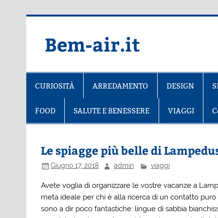
Salta
al
contenuto
Bem-air.it
CURIOSITÀ
ARREDAMENTO
DESIGN
S
FOOD
SALUTE E BENESSERE
VIAGGI
C
Le spiagge più belle di Lampedu
Giugno 17, 2018
admin
viaggi
Avete voglia di organizzare le vostre
vacanze a Lam
meta ideale per chi è alla ricerca di un contatto puro
sono a dir poco fantastiche: lingue di sabbia bianchi