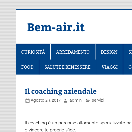
Salta
al
contenuto
Bem-air.it
CURIOSITÀ
ARREDAMENTO
DESIGN
S
FOOD
SALUTE E BENESSERE
VIAGGI
C
Il coaching aziendale
Agosto 29, 2017
admin
servizi
Il coaching è un percorso altamente specializzato bas
e vincere le proprie sfide.