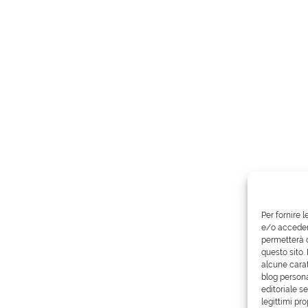
Per fornire 
e/o accedere
permetterà d
questo sito.
alcune carat
blog persona
editoriale s
legittimi pro