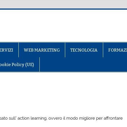
ERVIZI
WEB MARKETING
TECNOLOGIA
FORMAZ
ookie Policy (UE)
ato sull’ action learning, ovvero il modo migliore per affrontare