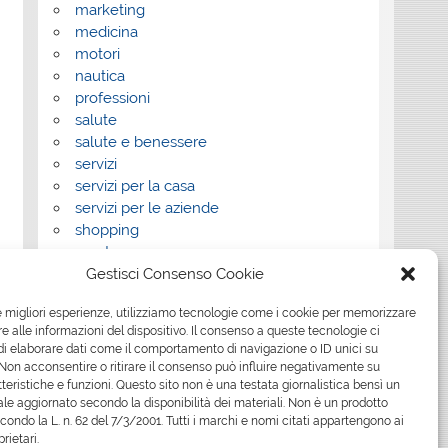
marketing
medicina
motori
nautica
professioni
salute
salute e benessere
servizi
servizi per la casa
servizi per le aziende
shopping
sport
Gestisci Consenso Cookie
Tech
tecnologia
le migliori esperienze, utilizziamo tecnologie come i cookie per memorizzare
travel
 alle informazioni del dispositivo. Il consenso a queste tecnologie ci
Uncategorized
i elaborare dati come il comportamento di navigazione o ID unici su
viaggi
 Non acconsentire o ritirare il consenso può influire negativamente su
web
teristiche e funzioni. Questo sito non è una testata giornalistica bensì un
le aggiornato secondo la disponibilità dei materiali. Non è un prodotto
web marketing
econdo la L. n. 62 del 7/3/2001. Tutti i marchi e nomi citati appartengono ai
wedding
prietari.